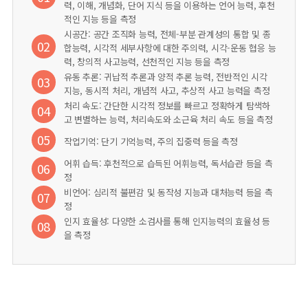
력, 이해, 개념화, 단어 지식 등을 이용하는 언어 능력, 후천
적인 지능 등을 측정
시공간: 공간 조직화 능력, 전체-부분 관계성의 통합 및 종
02
합능력, 시각적 세부사항에 대한 주의력, 시각-운동 협응 능
력, 창의적 사고능력, 선천적인 지능 등을 측정
유동 추론: 귀납적 추론과 양적 추론 능력, 전반적인 시각
03
지능, 동시적 처리, 개념적 사고, 추상적 사고 능력을 측정
처리 속도: 간단한 시각적 정보를 빠르고 정확하게 탐색하
04
고 변별하는 능력, 처리속도와 소근육 처리 속도 등을 측정
05
작업기억: 단기 기억능력, 주의 집중력 등을 측정
어휘 습득: 후천적으로 습득된 어휘능력, 독서습관 등을 측
06
정
비언어: 심리적 불편감 및 동작성 지능과 대처능력 등을 측
07
정
인지 효율성: 다양한 소검사를 통해 인지능력의 효율성 등
08
을 측정