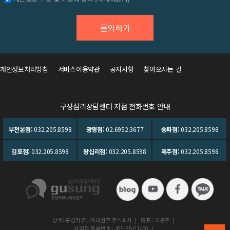
개인정보처리방침
서비스이용약관
공지사항
찾아오시는 길
구성심리상담센터 지점 전화번호 안내
부천본점:
032.205.8598
광명점:
02.6952.3677
송파점:
032.205.8598
김포점:
032.205.8598
왕십리점:
032.205.8598
제주점:
032.205.8598
상호: 구성커뮤니케이션즈 주식회사
|
대표 : 이은주
|
사업자 등록번호 : 425-88-01400
|