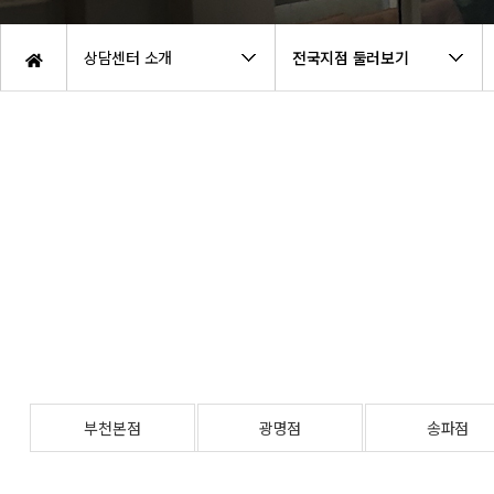
ㆍ심리상담사 지원안내
ㆍ기질성
ㆍ프레디저
상담센터 소개
전국지점 둘러보기
ㆍ유아교
ㆍ무료 
부천본점
광명점
송파점