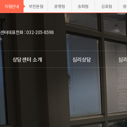
지점안내
부천본점
광명점
송파점
김포점
왕
센터대표전화 : 032-205-8598
상담센터 소개
심리상담
심리
ㆍ센터소개
ㆍ아동 심리상담
ㆍ종합심
ㆍ전문가 소개
ㆍ청소년 심리상담
ㆍ지능검
ㆍ활동 연혁
ㆍ성인 심리상담
ㆍ부모자녀
ㆍ전국지점 둘러보기
ㆍ부부,가족 상담
ㆍ영유아
ㆍ찾아오시는 길
ㆍ주의집
ㆍ지점개설 상담신청
ㆍ성격유