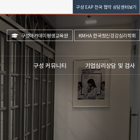
구성 EAP 전국 협약 상담센터보기
구성아카데미평생교육원
KMHA 한국정신겅강심리학회
약
구성 커뮤니티
기업심리상담 및 검사
ㆍ공지사항
ㆍ기업심리상담 EAP
ㆍ구성이벤트
ㆍEAP 상담문의
ㆍ리얼상담후기
ㆍEAP 직무스트레스 검사
ㆍ구성웹진(전문가칼럼)
상담)
ㆍ이달의 힐링도서
ㆍ구성TV