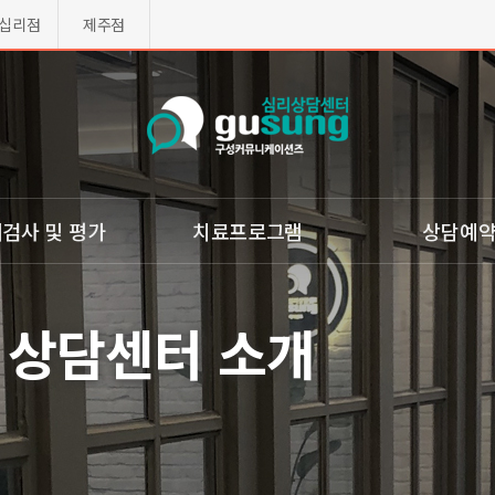
십리점
제주점
검사 및 평가
치료프로그램
상담예
리검사
ㆍ심리치료
ㆍ온라인 상담문의
상담센터 소개
사(웩슬러)
ㆍ인지행동치료
ㆍ온라인예약
 놀이평가(MIM)
ㆍ인지학습치료
ㆍ온라인예약 확인
 심리검사/자폐
ㆍ감정조절장애치료
ㆍ자주하시는질문
중력검사
ㆍ놀이치료
ㆍ구성토크(화상,전화
형검사
ㆍ미술치료