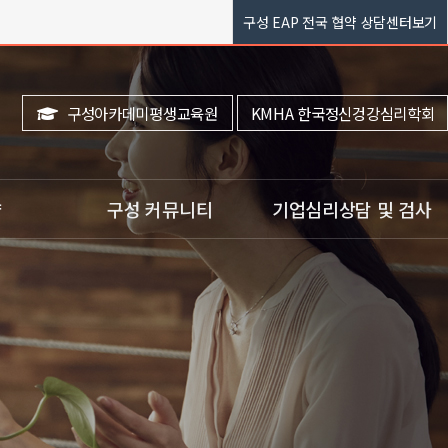
구성 EAP 전국 협약 상담센터보기
구성아카데미평생교육원
KMHA 한국정신겅강심리학회
약
구성 커뮤니티
기업심리상담 및 검사
ㆍ공지사항
ㆍ기업심리상담 EAP
ㆍ구성이벤트
ㆍEAP 상담문의
ㆍ리얼상담후기
ㆍEAP 직무스트레스 검사
ㆍ구성웹진(전문가칼럼)
상담)
ㆍ이달의 힐링도서
ㆍ구성TV