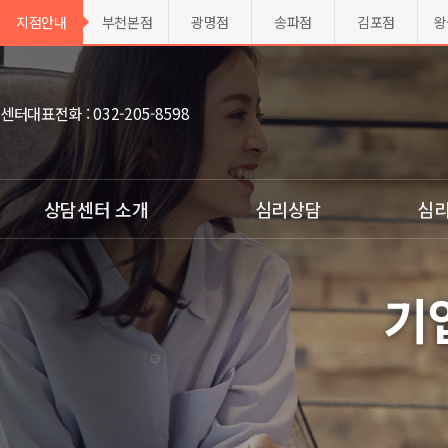
지점안내
부천본점
광명점
송파점
김포점
왕
센터대표전화 : 032-205-8598
상담센터 소개
심리상담
심리
ㆍ센터소개
ㆍ아동 심리상담
ㆍ종합심
기
ㆍ전문가 소개
ㆍ청소년 심리상담
ㆍ지능검
ㆍ활동 연혁
ㆍ성인 심리상담
ㆍ부모자녀
ㆍ전국지점 둘러보기
ㆍ부부,가족 상담
ㆍ영유아
ㆍ찾아오시는 길
ㆍ주의집
ㆍ지점개설 상담신청
ㆍ성격유