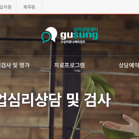
십리점
제주점
검사 및 평가
치료프로그램
상담예
리검사
ㆍ심리치료
ㆍ온라인 상담문의
업심리상담 및 검사
사(웩슬러)
ㆍ인지행동치료
ㆍ온라인예약
 놀이평가(MIM)
ㆍ인지학습치료
ㆍ온라인예약 확인
 심리검사/자폐
ㆍ감정조절장애치료
ㆍ자주하시는질문
중력검사
ㆍ놀이치료
ㆍ구성토크(화상,전화
형검사
ㆍ미술치료